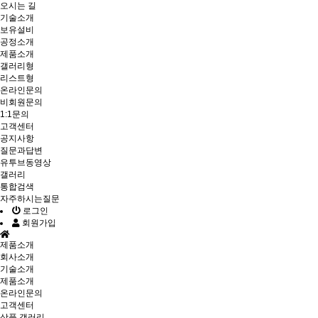
오시는 길
기술소개
보유설비
공정소개
제품소개
갤러리형
리스트형
온라인문의
비회원문의
1:1문의
고객센터
공지사항
질문과답변
유투브동영상
갤러리
통합검색
자주하시는질문
로그인
회원가입
제품소개
회사소개
기술소개
제품소개
온라인문의
고객센터
상품 갤러리