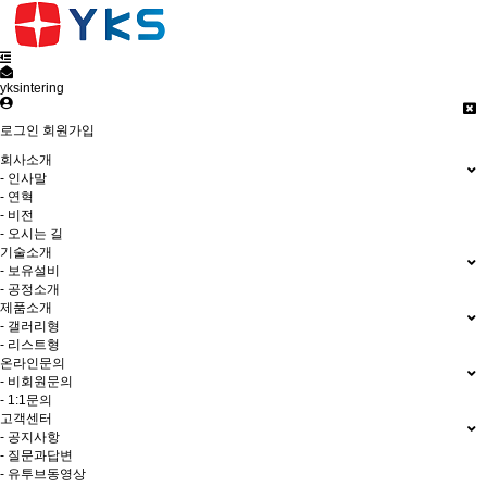
yksintering
로그인
회원가입
회사소개
- 인사말
- 연혁
- 비전
- 오시는 길
기술소개
- 보유설비
- 공정소개
제품소개
- 갤러리형
- 리스트형
온라인문의
- 비회원문의
- 1:1문의
고객센터
- 공지사항
- 질문과답변
- 유투브동영상