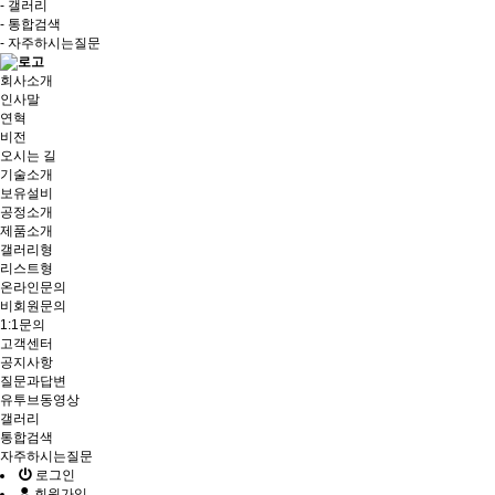
- 갤러리
- 통합검색
- 자주하시는질문
회사소개
인사말
연혁
비전
오시는 길
기술소개
보유설비
공정소개
제품소개
갤러리형
리스트형
온라인문의
비회원문의
1:1문의
고객센터
공지사항
질문과답변
유투브동영상
갤러리
통합검색
자주하시는질문
로그인
회원가입