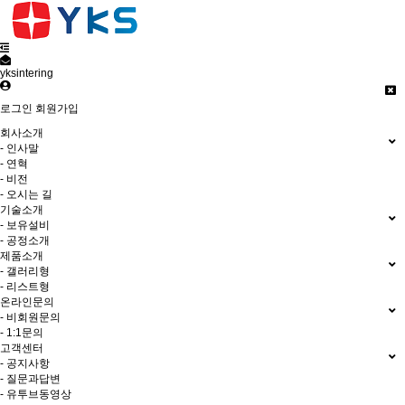
yksintering
로그인
회원가입
회사소개
- 인사말
- 연혁
- 비전
- 오시는 길
기술소개
- 보유설비
- 공정소개
제품소개
- 갤러리형
- 리스트형
온라인문의
- 비회원문의
- 1:1문의
고객센터
- 공지사항
- 질문과답변
- 유투브동영상