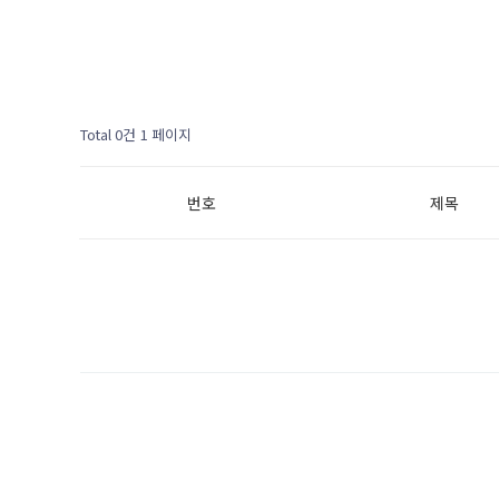
Total 0건
1 페이지
번호
제목